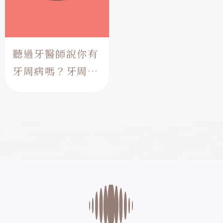
聽過牙醫師說你有
牙周病嗎？牙周病
到底是什麼？！
舒眠，無痛、微創的科技與
醫術！ 讓曾經為牙所苦與感
受過傳統牙科手術的患者，
大喊不可思議！這也是我努
力致力於疼痛控制與傷口微
創的最大滿足。 如何讓術者
無痛又縮短療程，是我一直
,
,
追求的目標。對我來說，美
牙痛
牙周病
麗、...
,
牙齦萎縮
牙周治療