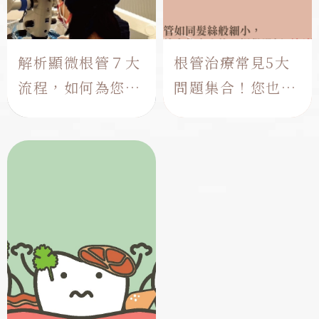
解析顯微根管７大
根管治療常見5大
流程，如何為您保
問題集合！您也有
留珍貴的自然牙
以下疑惑嗎?
由於顯微根管是屬於自費的
為什麼我需要顯微根管治
治療項目，因此不少患者會
療？顯微根管治療健保有給
在剛開始時治療時，對於要
付嗎？為什麼轉至根管專科
選擇一般根管治療還是顯微
醫師處理？在牙科根管治療
根管治療難以判斷，不過碰
是常被提及的治療項目，雖
上較為複雜的狀況，單純倚
然常被提及，但實際面對療
靠傳統根管治療效果可能會
程一定會存在治療上的疑
,
,
,
,
非常有限，以下整理出更適
惑。以下我們為您整理了5
牙痛
根管治療
牙痛
根管治療
合顯微根...
個常被詢問的...
,
顯微根管
抽神經
顯微根管