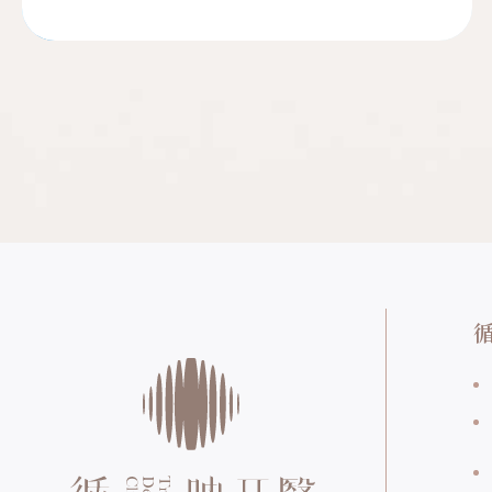
對牙齒顏色、形狀不滿意，每次都不敢露出牙齒大笑
嗎？瓷牙貼片是近年來相當熱門的牙齒美容療程，不用
拔牙矯正就能擁有一口自信美齒，但瓷牙貼片是什麼？
瓷牙貼片缺點又有哪些？本文將帶您認識瓷牙貼片壽
命、用途、與...
,
,
瓷牙貼片
全瓷
牙齒顏色