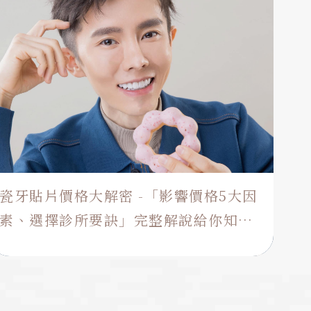
瓷牙貼片價格大解密 -「影響價格5大因
素、選擇診所要訣」完整解說給你知
道！
瓷牙貼片療程能讓你擁有亮白的美齒，以及改善你不滿
意的牙齒型態。滿分的笑容更添了自信，你也心動於此
嗎？ 在臨床上常被問的幾個問題就是：「醫師阿！薄薄