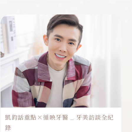
完成治療後的Riin很開心地對著我們說：「很幸運遇
到...
,
,
,
瓷牙貼片
全瓷
美白貼片
水雷射
凱鈞話重點×循映牙醫 _ 牙美訪談全紀
錄