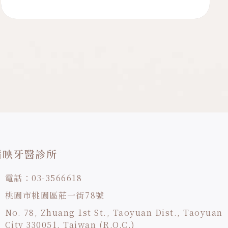
與美容保養專家-凱鈞老師深聊了一會兒，翻開當年的口
腔治療計畫書，才發現我們的相遇早在五年前的春天展
開，轉眼就過了1800多個日子‧‧‧ 什麼原由想開始
治療?為什麼選擇循映牙醫?完成療程後有什麼想法呢...
,
,
水雷射牙周治療
瓷牙貼片
全瓷
循映牙醫診所
電話：03-3566618
桃園市桃園區莊一街78號
No. 78, Zhuang 1st St., Taoyuan Dist., Taoyuan
City 330051, Taiwan (R.O.C.)