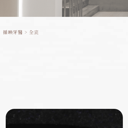
循映牙醫
>
全瓷