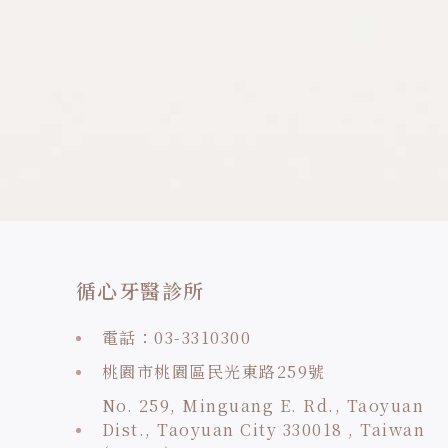
型」及「數位型」的瓷牙貼片，其實兩種貼片的材質是
一樣的，主要差別在於：診所內設備、治療流程、製作
方式等等，才造成價格上的差異！ 傳統型的牙醫診所
使用牙科印模材料在口內取模型。通常貼片療程會需要
幾個禮拜到一個月的製作時間，中間的時間需要牙醫師
和牙技師互相配合傳送資料，如果做出來的貼片需要調
整顏色或型態，患者還需要多等待一到兩周的時間。 數
位型的牙醫診所 現今因為科技的進步，診所內軟硬體設
備不斷更新，像是：牙科高倍顯微鏡、口內掃描機、
DSD數位微笑設計相關設備、數位技工室、貼片專用濕
式齒雕機、3D列印機、原廠數位磁塊等等，除了設備外
還需要專業技師團隊的加入。一個完整的數位製程就需
投入以上的設備與人力，軟硬體設備成本、醫療人事成
本已高於傳統型牙醫診所數倍！ 但利用數位牙科的輔助
大幅縮短貼片製作的時間，最快一天之內就可以完成貼
片療程！ 對於現在許多忙碌的人時間就是金錢，可以在
循心牙醫診所
短時間內完成瓷牙貼片的療程，也不會因為時間的縮短
而將品質打折扣，甚至在牙醫師及牙技師現場配合下調
整，能最符合患者本身期待的結果。 影響瓷牙貼片價
電話：03-3310300
格的５大因素 1.DSD數位微笑設計，提前看見笑容成果
「數位型診所」： 能在貼片療程開始前，讓醫師透過你
桃園市桃園區民光東路259號
的牙齒排列、唇型、臉型、以及五官進行DSD數位微笑
設計，預先看到療程後將擁有什麼樣的微笑，醫師也會
No. 259, Minguang E. Rd., Taoyuan
讓你實際「試戴」量身設計後的笑容，你能在DSD微笑
Dist., Taoyuan City 330018 , Taiwan
模擬試戴的過程中，和牙醫師及牙技師具體討論對治療