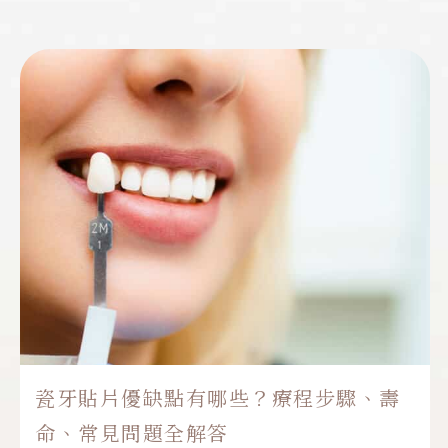
與真牙相似、硬度又好的「陶瓷嵌體(或稱3D齒
雕)」！...
,
全瓷
陶瓷嵌體
瓷牙貼片優缺點有哪些？療程步驟、壽
命、常見問題全解答