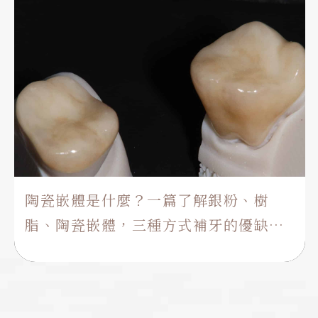
陶瓷嵌體是什麼？一篇了解銀粉、樹
脂、陶瓷嵌體，三種方式補牙的優缺
點！
除了樹脂補牙，聽過陶瓷嵌體補牙的方式嗎？隨著材料
與科技進步，補牙的方式越來越多選擇。 從早期的銀粉
填補，進步到目前常見的複合樹脂補牙。近幾年更是有