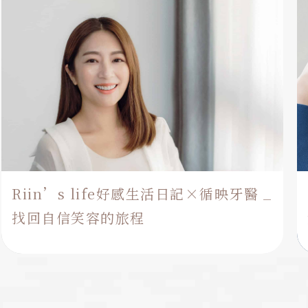
Riin’s life好感生活日記×循映牙醫 _
找回自信笑容的旅程
在牙科治療上走過不少冤枉路的Riin，對於自己的牙齒
總有些不自信，認識循映之後，發現彼此對牙齒治療的
理念相近，於是攜手開啟了這趟找回自信笑容的旅程。