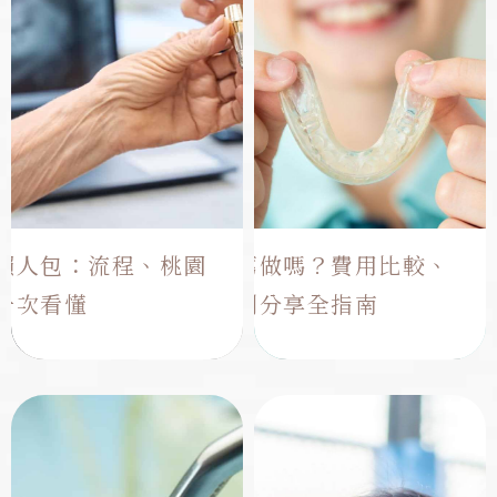
懶人包：流程、桃園
​兒童隱適美推薦做嗎？費用比較、
一次看懂
適用條件與案例分享全指南
遇到缺牙千萬別擺爛，小心
孩童在處於6-12歲多為混合
健康鄰牙會跟著一起壞。目
齒列期，部分咬合與顎弓問
前「人工植牙」是公認最像
題可在此階段介入評估，這
真牙的重建方式，能有效阻
時期都可以算是顎骨的黃金
止口腔健康的惡化。這篇 植
生長期；是否需要治療仍取
牙懶人包不講艱深術語，直
決於齒列狀況、顎骨生長型