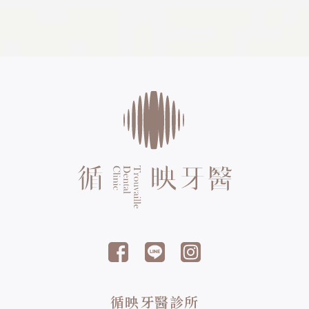
中放鬆下來，感覺不到疼
合壓力、舒緩咀嚼肌、協助
痛，保持放鬆、降低焦慮與
顳顎關節放鬆減少磨牙造成
不適，幾乎不會留下太多治
對牙齒的傷害，這項療程不
療過程的記憶。治療時你仍
侷限於醫美，而是能提升生
然可以自主呼吸、不需要插
活品質的功能性治療。這篇
麻醉
牙科肉毒
管，也能執...
我們將延...
循映牙醫診所