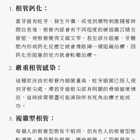
根管鈣化：
當牙齒有蛀牙、發生外傷，或受到藥物刺激隨著時
間拉長後，根管內部會有不同程度的硬組織沉積在
管壁，使根管變得又細又窄，甚至部分阻塞，牙髓
腔內形成鈣化反應它就會像路障一樣阻礙治療，因
鈣化而阻塞的地方就會較難治療。
嚴重根管感染：
這種狀況由於根管內細菌量高，蛀牙細菌已經入侵
到牙根尖處，導致牙齒根尖部有明顯的骨頭破壞情
況，這時候需要盡可能清除所有死角治療才能成
功。
複雜型根管：
每個人的根管型態皆不相同，但有些人的根管型態
較複雜，像是額外根管、彎曲根管、Ｃ型根管等。